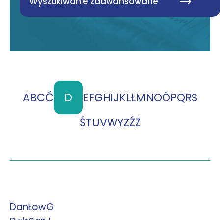
Wyszukiwanie zaawansowane
A
B
C
Ć
D
E
F
G
H
I
J
K
L
Ł
M
N
O
Ó
P
Q
R
S
Ś
T
U
V
W
Y
Z
Ź
Ż
DanŁowG