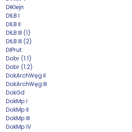
DłKlejn
DłLB I
DłLB II
DłLB III (1)
DłLB III (2)
DłPrut
Dobr (1.1)
Dobr (1.2)
DokArchWęg II
DokArchWęg III
DokGd
DokMp I
DokMp II
DokMp III
DokMp IV