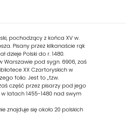
ski, pochodzący z końca XV w.
sza. Pisany przez kilkanaście rąk
dzieje Polski do r. 1480.
j w Warszawie pod sygn. 6906, zaś
 Bibliotece XX Czartoryskich w
go folio. Jest to „tzw.
zaś część przez pisarzy pod jego
wał w latach 1455-1480 nad swym
mie znajduje się około 20 polskich