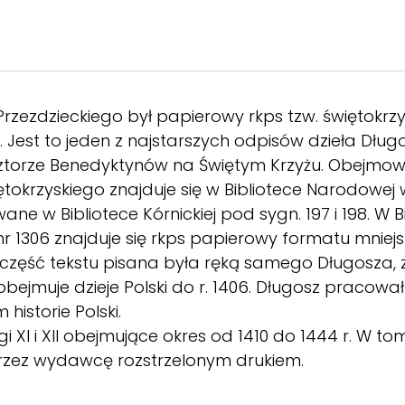
zezdzieckiego był papierowy rkps tzw. świętokrzy
. Jest to jeden z najstarszych odpisów dzieła Długo
ztorze Benedyktynów na Świętym Krzyżu. Obejmował 
iętokrzyskiego znajduje się w Bibliotece Narodowe
wywane w Bibliotece Kórnickiej pod sygn. 197 i 198. W
r 1306 znajduje się rkps papierowy formatu mniejsze
 część tekstu pisana była ręką samego Długosza, 
 obejmuje dzieje Polski do r. 1406. Długosz praco
historie Polski.
ęgi XI i XII obejmujące okres od 1410 do 1444 r. W to
rzez wydawcę rozstrzelonym drukiem.