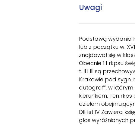
Uwagi
Podstawą wydania Pr
lub z początku w. XVI
znajdował się w klas
Obecnie 1.1 rkpsu św
t. II i III są przecho
Krakowie pod sygn. n
autograf”, w którym
kierunkiem. Ten rkps
dziełem obejmującym 
DlHist IV Zawiera ksi
glos wyróżnionych p