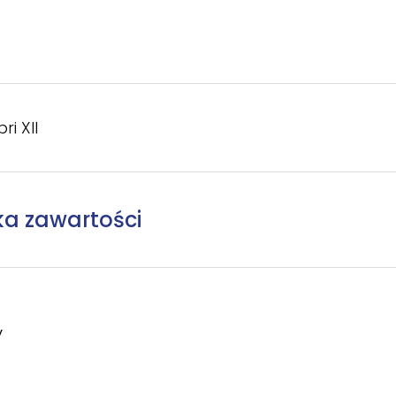
ri XII
ka zawartości
y