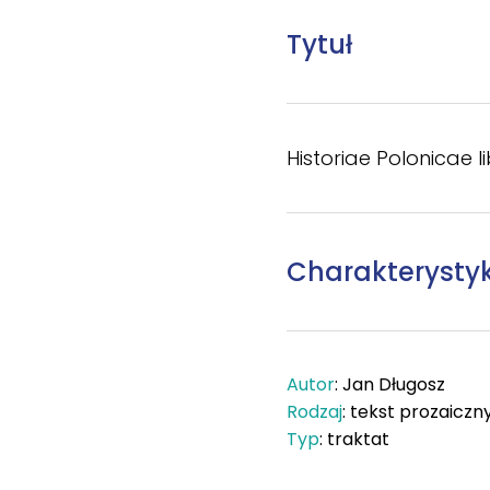
Tytuł
Historiae Polonicae lib
Charakterysty
Autor
: Jan Długosz
Rodzaj
: tekst prozaiczn
Typ
: traktat