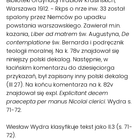
Biblioteki Ordynacji hrabiów Krasińskich,
Warszawa 1912. ~ Rkps o nrze inw. 33 został
spalony przez Niemców po upadku
powstania warszawskiego. Zawierał m.in.
kazania,
Liber ad matrem
św. Augustyna,
De
contemplatione
św. Bernarda i podręcznik
teologii moralnej. Na k. 78v znajdował się
niniejszy polski dekalog. Następnie, w
łacińskim komentarzu do dziesięciorga
przykazań, był zapisany inny polski dekalog
(III 27). Na końcu komentarza na k. 82v
znajdował się expl.
Explicitant decem
praecepta per manus Nicolai clerici
. Wydra s.
71-72.
Wiesław Wydra klasyfikuje tekst jako II.3 (s. 71-
72).