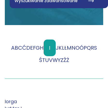
Wyszukiwanie zaawansowane
A
B
C
Ć
D
E
F
G
H
I
J
K
L
Ł
M
N
O
Ó
P
Q
R
S
Ś
T
U
V
W
Y
Z
Ź
Ż
Iorga