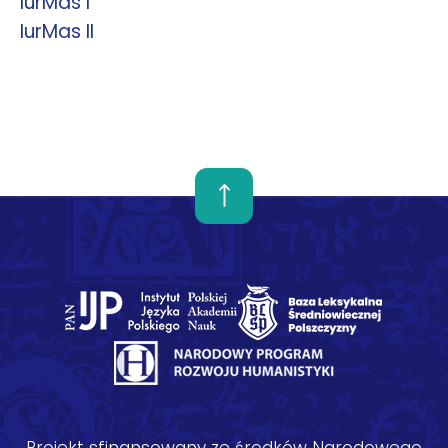
IurMas I
IurMas II
Projekt sfinansowany ze środków Narodowego