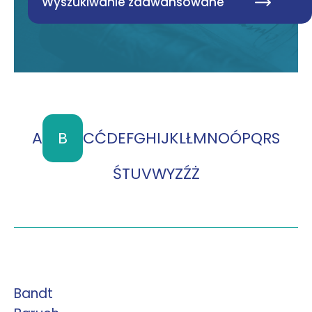
Wyszukiwanie zaawansowane
A
B
C
Ć
D
E
F
G
H
I
J
K
L
Ł
M
N
O
Ó
P
Q
R
S
Ś
T
U
V
W
Y
Z
Ź
Ż
Bandt