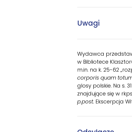
Uwagi
Wydawca przedstawia ł
w Bibliotece Klasztor
m.in. na k. 25-62 „r
corporis quam totu
glosy polskie. Na s. 
znajdujące się w rkpsi
p.post.
Ekscerpcja Wi