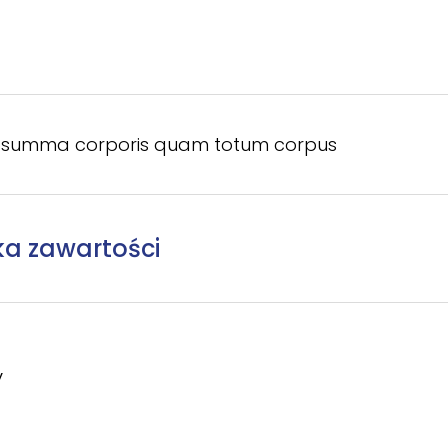
et summa corporis quam totum corpus
ka zawartości
y