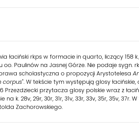
aciński rkps w formacie in quarto, liczący 158 k.,
u oo. Paulinów na Jasnej Górze. Nie podaje sygn. rk
ozprawa scholastyczna o propozycji Arystotelesa
An
m corpus
". W tekście tym występują glosy łacińskie
316 Przezdziecki przytacza glosy polskie wraz z łac
e na k. 28v, 29r, 30r, 31r, 31v, 33r, 33v, 35r, 35v, 3
tolda Zachorowskiego.