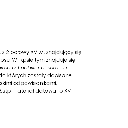
 z 2 połowy XV w., znajdujący się
psu. W rkpsie tym znajduje się
ima est nobilior et summa
, do których zostały dopisane
ińskimi odpowiednikami,
7r. W Sstp materiał datowano XV