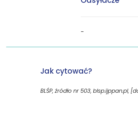
Odsyłacze
–
Jak cytować?
BLŚP, źródło nr 503, blsp.ijppan.pl, [