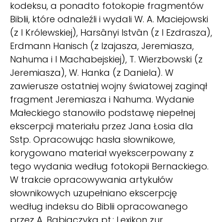
kodeksu, a ponadto fotokopie fragmentów
Biblii, które odnaleźli i wydali W. A. Maciejowski
(z I Królewskiej), Harsânyi Istvân (z I Ezdrasza),
Erdmann Hanisch (z Izajasza, Jeremiasza,
Nahuma i I Machabejskiej), T. Wierzbowski (z
Jeremiasza), W. Hanka (z Daniela). W
zawierusze ostatniej wojny światowej zaginął
fragment Jeremiasza i Nahuma. Wydanie
Małeckiego stanowiło podstawę niepełnej
ekscerpcji materiału przez Jana Łosia dla
Sstp. Opracowując hasła słownikowe,
korygowano materiał wyekscerpowany z
tego wydania według fotokopii Bernackiego.
W trakcie opracowywania artykułów
słownikowych uzupełniano ekscerpcję
według indeksu do Biblii opracowanego
przez A. Babiaczyka pt.: Lexikon zur