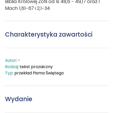
Biblia Królowej Zofii od Is 48,6 - 49,17 oraz I
Mach 1,61-67 i 2,1-34
Charakterystyka zawartości
Autor
: -
Rodzaj
: tekst prozaiczny
Typ
: przekład Pisma Świętego
Wydanie