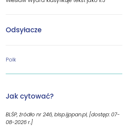
Wiesław Wydra klasyfikuje tekst jako II.5
Odsyłacze
Polk
Jak cytować?
BLŚP, źródło nr 246, blsp.ijppan.pl, [dostęp: 07-
08-2026 r.]