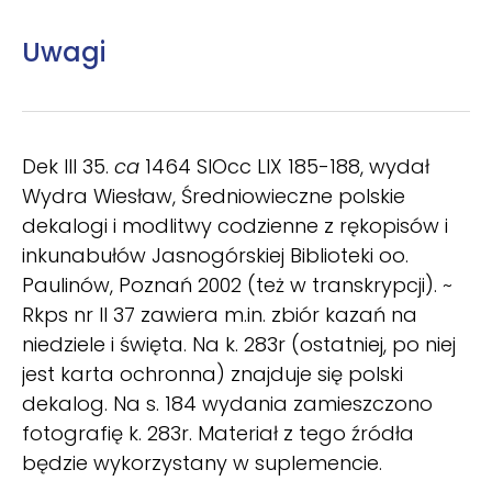
Uwagi
Dek III 35.
ca
1464 SlOcc LIX 185-188, wydał
Wydra Wiesław, Średniowieczne polskie
dekalogi i modlitwy codzienne z rękopisów i
inkunabułów Jasnogórskiej Biblioteki oo.
Paulinów, Poznań 2002 (też w transkrypcji). ~
Rkps nr II 37 zawiera m.in. zbiór kazań na
niedziele i święta. Na k. 283r (ostatniej, po niej
jest karta ochronna) znajduje się polski
dekalog. Na s. 184 wydania zamieszczono
fotografię k. 283r. Materiał z tego źródła
będzie wykorzystany w suplemencie.