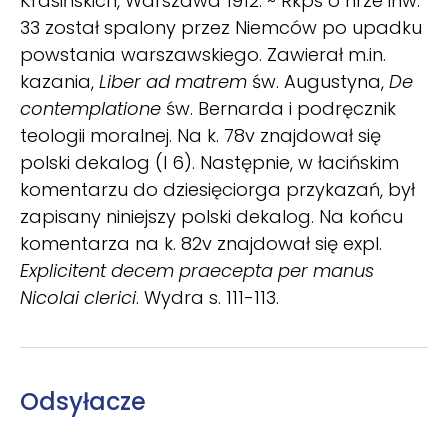
Krasińskich, Warszawa 1912. ~ Rkps o nrze inw.
33 został spalony przez Niemców po upadku
powstania warszawskiego. Zawierał m.in.
kazania,
Liber ad matrem
św. Augustyna,
De
contemplatione
św. Bernarda i podręcznik
teologii moralnej. Na k. 78v znajdował się
polski dekalog (I 6). Następnie, w łacińskim
komentarzu do dziesięciorga przykazań, był
zapisany niniejszy polski dekalog. Na końcu
komentarza na k. 82v znajdował się expl.
Explicitent decem praecepta per manus
Nicolai clerici
. Wydra s. 111-113.
Odsyłacze