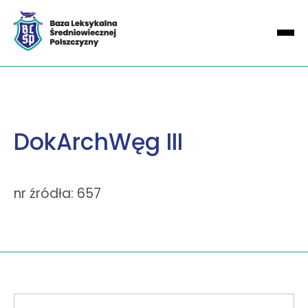
DokArchWęg III
nr źródła: 657