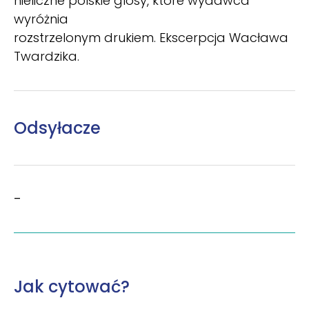
nieliczne polskie glosy, które wydawca
wyróżnia
rozstrzelonym drukiem. Ekscerpcja Wacława
Twardzika.
Odsyłacze
–
Jak cytować?