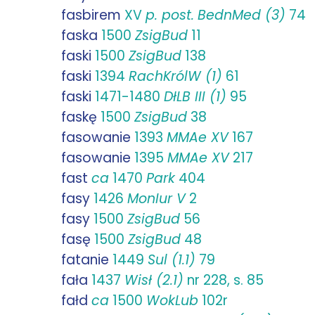
fasbirem
XV
p. post.
BednMed (3)
74
faska
1500
ZsigBud
11
faski
1500
ZsigBud
138
faski
1394
RachKrólW (1)
61
faski
1471-1480
DłLB III (1)
95
faskę
1500
ZsigBud
38
fasowanie
1393
MMAe XV
167
fasowanie
1395
MMAe XV
217
fast
ca
1470
Park
404
fasy
1426
MonIur V
2
fasy
1500
ZsigBud
56
fasę
1500
ZsigBud
48
fatanie
1449
Sul (1.1)
79
fała
1437
Wisł (2.1)
nr 228, s. 85
fałd
ca
1500
WokLub
102r