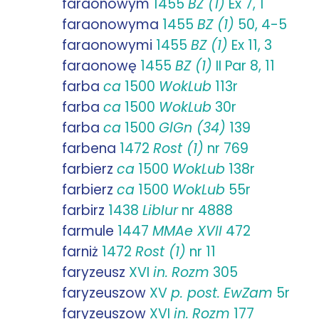
faraonowym
1455
BZ (1)
Ex 7, 1
faraonowyma
1455
BZ (1)
50, 4-5
faraonowymi
1455
BZ (1)
Ex 11, 3
faraonowę
1455
BZ (1)
II Par 8, 11
farba
ca
1500
WokLub
113r
farba
ca
1500
WokLub
30r
farba
ca
1500
GlGn (34)
139
farbena
1472
Rost (1)
nr 769
farbierz
ca
1500
WokLub
138r
farbierz
ca
1500
WokLub
55r
farbirz
1438
LibIur
nr 4888
farmule
1447
MMAe XVII
472
farniż
1472
Rost (1)
nr 11
faryzeusz
XVI
in.
Rozm
305
faryzeuszow
XV
p. post.
EwZam
5r
faryzeuszow
XVI
in.
Rozm
177