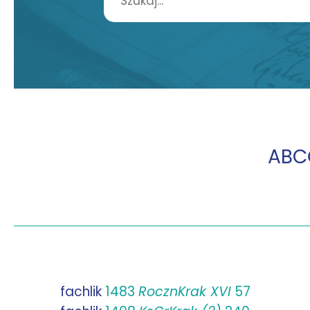
A
B
C
fachlik
1483
RocznKrak XVI
57