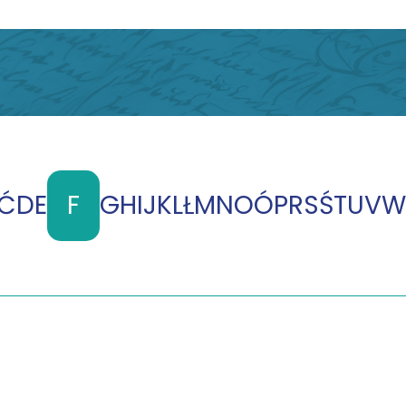
Ć
D
E
F
G
H
I
J
K
L
Ł
M
N
O
Ó
P
R
S
Ś
T
U
V
W