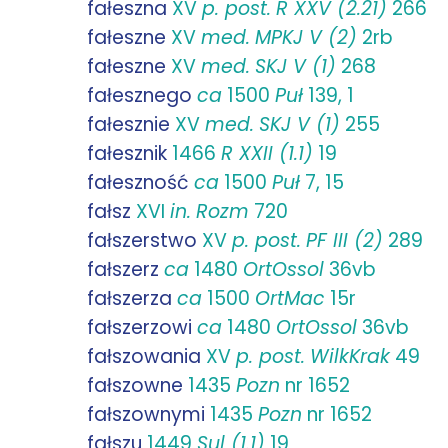
fałeszna
XV
p. post.
R XXV (2.21)
266
fałeszne
XV
med.
MPKJ V (2)
2rb
fałeszne
XV
med.
SKJ V (1)
268
fałesznego
ca
1500
Puł
139, 1
fałesznie
XV
med.
SKJ V (1)
255
fałesznik
1466
R XXII (1.1)
19
fałeszność
ca
1500
Puł
7, 15
fałsz
XVI
in.
Rozm
720
fałszerstwo
XV
p. post.
PF III (2)
289
fałszerz
ca
1480
OrtOssol
36vb
fałszerza
ca
1500
OrtMac
15r
fałszerzowi
ca
1480
OrtOssol
36vb
fałszowania
XV
p. post.
WilkKrak
49
fałszowne
1435
Pozn
nr 1652
fałszownymi
1435
Pozn
nr 1652
fałszu
1449
Sul (1.1)
19