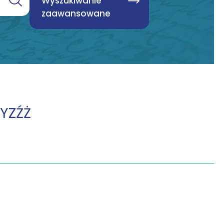
Wyszukiwanie
zaawansowane
Y
Z
Ź
Ż