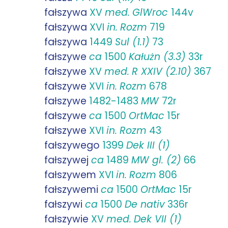
fałszywa
XV
med.
GlWroc
144v
fałszywa
XVI
in.
Rozm
719
fałszywa
1449
Sul (1.1)
73
fałszywe
ca
1500
Kałużn (3.3)
33r
fałszywe
XV
med.
R XXIV (2.10)
367
fałszywe
XVI
in.
Rozm
678
fałszywe
1482-1483
MW
72r
fałszywe
ca
1500
OrtMac
15r
fałszywe
XVI
in.
Rozm
43
fałszywego
1399
Dek III (1)
fałszywej
ca
1489
MW gl. (2)
66
fałszywem
XVI
in.
Rozm
806
fałszywemi
ca
1500
OrtMac
15r
fałszywi
ca
1500
De nativ
336r
fałszywie
XV
med.
Dek VII (1)