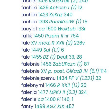
fachlik
1408
KsGrKrak (2)
240
fachliki
1435
AcPosn I (1)
12
fachliki
1423
KsKaz
340
fachliki
1393
RachKrólW (1)
15
facylet
ca
1500
WokLub
133r
faflik
1450
Przem II
nr 764
fale
XV
med.
R XXII (2)
226v
fale
1449
Sul (1.1)
6
fale
1455
BZ (1)
Deut 33, 28
falebnie
1456
ZabUPozn (1)
87
falebnie
XV
p. post.
GlKazB IV (6.1)
114
falebniejszemu
1434
PF V (1.23.1)
32
falebnymi
1466
R XXII (1.1)
26
falenia
1477
MPKJ II (2.3)
324
falenie
ca
1400
Fl
146, 1
fanty
1499
AGZ XIX
457