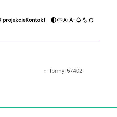
contrast
link
text_increase
text_decrease
opacity
spellcheck
restart_alt
 projekcie
Kontakt
nr formy: 57402