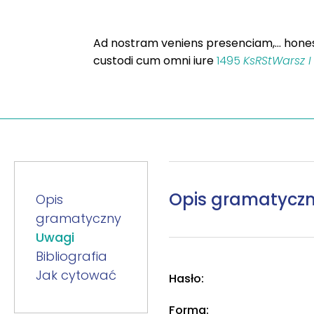
Ad nostram veniens presenciam,... ho
custodi cum omni iure
1495
KsRStWarsz I
Opis gramatycz
Opis
gramatyczny
Uwagi
Bibliografia
Jak cytować
Hasło:
Forma: