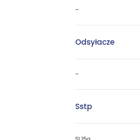
–
Odsyłacze
–
Sstp
SI 15a