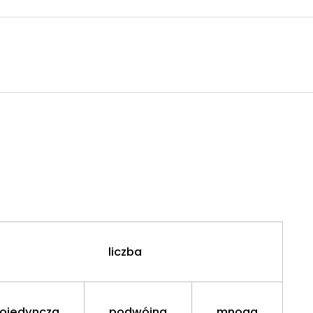
liczba
ojedyncza
podwójna
mnoga