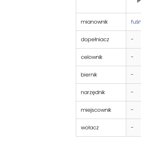
mianownik
fuś
dopełniacz
-
celownik
-
biernik
-
narzędnik
-
miejscownik
-
wołacz
-