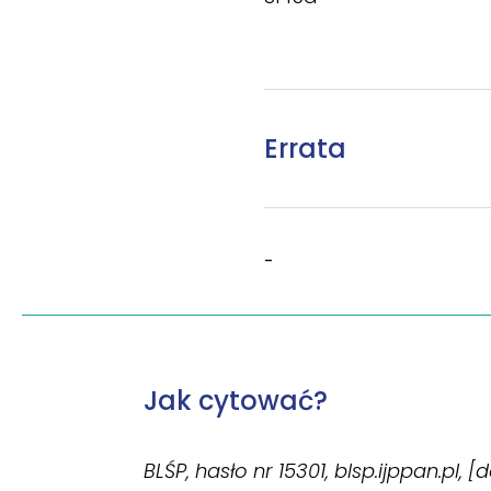
Errata
-
Jak cytować?
BLŚP, hasło nr 15301, blsp.ijppan.pl, 