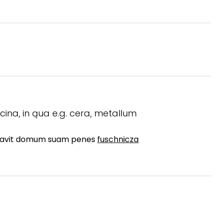
ina, in ąua e.g. cera, metallum
ignavit domum suam penes
fuschnicza