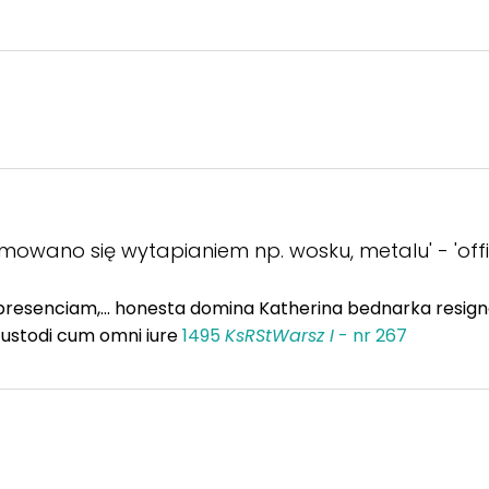
mowano się wytapianiem np. wosku, metalu' - 'offic
presenciam,... honesta domina Katherina bednarka res
ustodi cum omni iure
1495
KsRStWarsz I
- nr 267