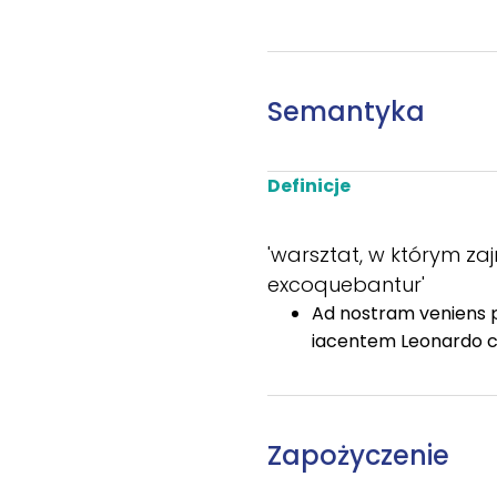
Semantyka
Definicje
'warsztat, w którym zaj
excoquebantur'
Ad nostram veniens 
iacentem Leonardo c
Zapożyczenie