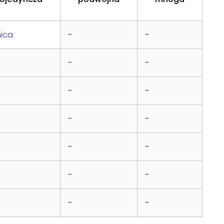
nica
-
-
-
-
-
-
-
-
-
-
-
-
-
-