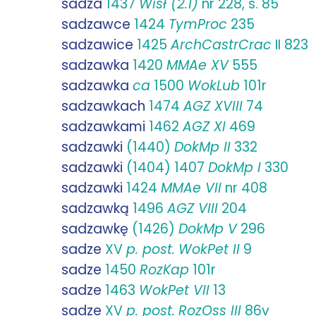
sadza
1437
Wisł (2.1)
nr 228, s. 85
sadzawce
1424
TymProc
235
sadzawice
1425
ArchCastrCrac
II 823
sadzawka
1420
MMAe XV
555
sadzawka
ca
1500
WokLub
101r
sadzawkach
1474
AGZ XVIII
74
sadzawkami
1462
AGZ XI
469
sadzawki
(1440)
DokMp II
332
sadzawki
(1404) 1407
DokMp I
330
sadzawki
1424
MMAe VII
nr 408
sadzawką
1496
AGZ VIII
204
sadzawkę
(1426)
DokMp V
296
sadze
XV
p. post.
WokPet II
9
sadze
1450
RozKap
101r
sadze
1463
WokPet VII
13
sadze
XV
p. post.
RozOss III
86v