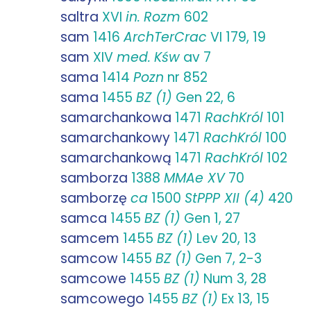
saltra
XVI
in.
Rozm
602
sam
1416
ArchTerCrac
VI 179, 19
sam
XIV
med.
Kśw
av 7
sama
1414
Pozn
nr 852
sama
1455
BZ (1)
Gen 22, 6
samarchankowa
1471
RachKról
101
samarchankowy
1471
RachKról
100
samarchankową
1471
RachKról
102
samborza
1388
MMAe XV
70
samborzę
ca
1500
StPPP XII (4)
420
samca
1455
BZ (1)
Gen 1, 27
samcem
1455
BZ (1)
Lev 20, 13
samcow
1455
BZ (1)
Gen 7, 2-3
samcowe
1455
BZ (1)
Num 3, 28
samcowego
1455
BZ (1)
Ex 13, 15