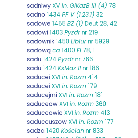
sadniwy
XV
in.
GlKazB III (4)
78
sadno
1434
PF V (1.23.1)
32
sadowe
1455
BZ (1)
Deut 28, 42
sadowi
1403
Pyzdr
nr 219
sadownik
1450
LibIur
nr 5929
sadową
ca
1400
Fl
78, 1
sadu
1424
Pyzdr
nr 766
sadu
1424
KsMaz II
nr 186
saducei
XVI
in.
Rozm
414
saducei
XVI
in.
Rozm
179
saducejmi
XVI
in.
Rozm
181
saduceow
XVI
in.
Rozm
360
saduceowie
XVI
in.
Rozm
413
saduceuszow
XVI
in.
Rozm
177
sadza
1420
Kościan
nr 833