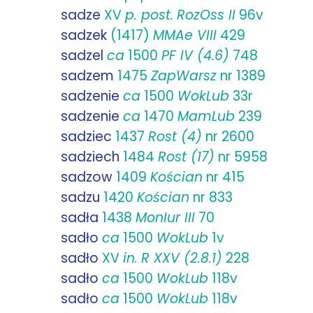
sadze
XV
p. post.
RozOss II
96v
sadzek
(1417)
MMAe VIII
429
sadzel
ca
1500
PF IV (4.6)
748
sadzem
1475
ZapWarsz
nr 1389
sadzenie
ca
1500
WokLub
33r
sadzenie
ca
1470
MamLub
239
sadziec
1437
Rost (4)
nr 2600
sadziech
1484
Rost (17)
nr 5958
sadzow
1409
Kościan
nr 415
sadzu
1420
Kościan
nr 833
sadła
1438
MonIur III
70
sadło
ca
1500
WokLub
1v
sadło
XV
in.
R XXV (2.8.1)
228
sadło
ca
1500
WokLub
118v
sadło
ca
1500
WokLub
118v