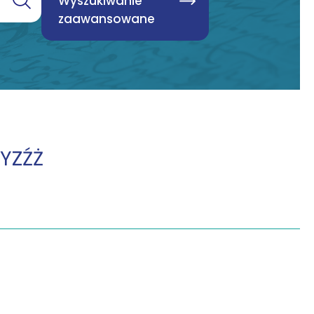
Wyszukiwanie
zaawansowane
Y
Z
Ź
Ż