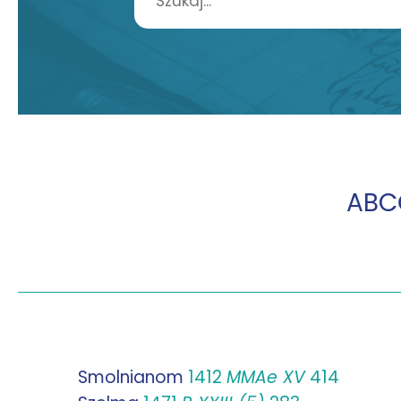
A
B
C
Smolnianom
1412
MMAe XV
414