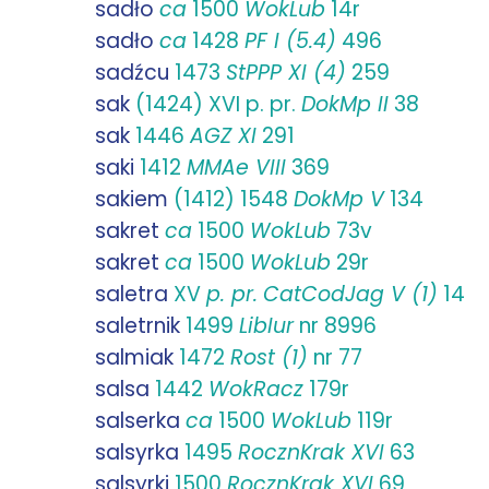
sadło
ca
1500
WokLub
14r
sadło
ca
1428
PF I (5.4)
496
sadźcu
1473
StPPP XI (4)
259
sak
(1424) XVI p. pr.
DokMp II
38
sak
1446
AGZ XI
291
saki
1412
MMAe VIII
369
sakiem
(1412) 1548
DokMp V
134
sakret
ca
1500
WokLub
73v
sakret
ca
1500
WokLub
29r
saletra
XV
p. pr.
CatCodJag V (1)
14
saletrnik
1499
LibIur
nr 8996
salmiak
1472
Rost (1)
nr 77
salsa
1442
WokRacz
179r
salserka
ca
1500
WokLub
119r
salsyrka
1495
RocznKrak XVI
63
salsyrki
1500
RocznKrak XVI
69