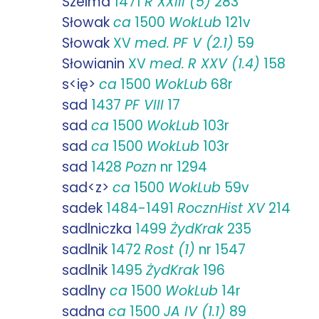
Szelma
1471
R XXIII (5)
283
Słowak
ca
1500
WokLub
121v
Słowak
XV
med.
PF V (2.1)
59
Słowianin
XV
med.
R XXV (1.4)
158
s<ię>
ca
1500
WokLub
68r
sad
1437
PF VIII
17
sad
ca
1500
WokLub
103r
sad
ca
1500
WokLub
103r
sad
1428
Pozn
nr 1294
sad<z>
ca
1500
WokLub
59v
sadek
1484-1491
RocznHist XV
214
sadlniczka
1499
ŻydKrak
235
sadlnik
1472
Rost (1)
nr 1547
sadlnik
1495
ŻydKrak
196
sadlny
ca
1500
WokLub
14r
sadna
ca
1500
JA IV (1.1)
89