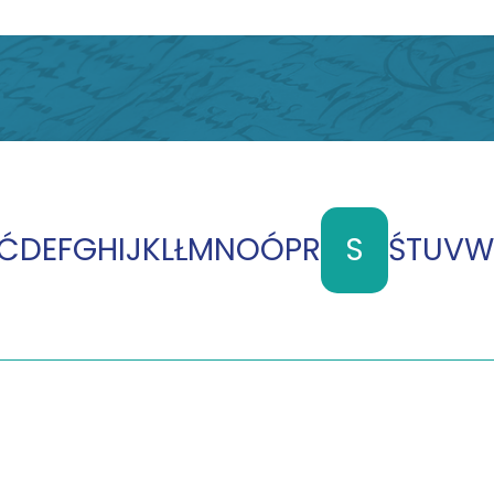
Ć
D
E
F
G
H
I
J
K
L
Ł
M
N
O
Ó
P
R
S
Ś
T
U
V
W