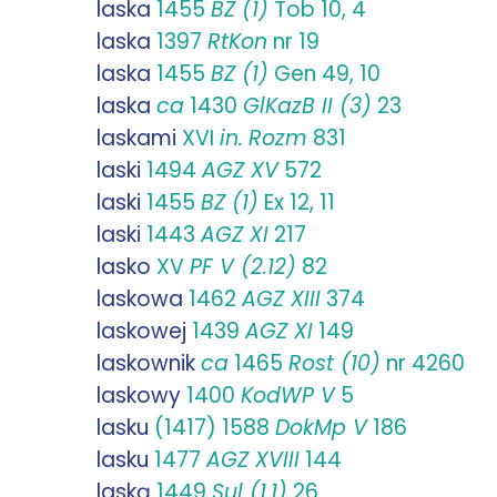
laska
1455
BZ (1)
Tob 10, 4
laska
1397
RtKon
nr 19
laska
1455
BZ (1)
Gen 49, 10
laska
ca
1430
GlKazB II (3)
23
laskami
XVI
in.
Rozm
831
laski
1494
AGZ XV
572
laski
1455
BZ (1)
Ex 12, 11
laski
1443
AGZ XI
217
lasko
XV
PF V (2.12)
82
laskowa
1462
AGZ XIII
374
laskowej
1439
AGZ XI
149
laskownik
ca
1465
Rost (10)
nr 4260
laskowy
1400
KodWP V
5
lasku
(1417) 1588
DokMp V
186
lasku
1477
AGZ XVIII
144
laską
1449
Sul (1.1)
26