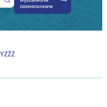
Wyszukiwanie
zaawansowane
Y
Z
Ź
Ż