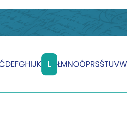
Ć
D
E
F
G
H
I
J
K
L
Ł
M
N
O
Ó
P
R
S
Ś
T
U
V
W