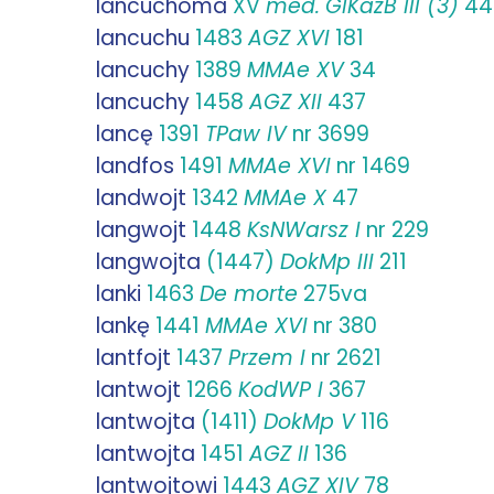
lancuchoma
XV
med.
GlKazB III (3)
44
lancuchu
1483
AGZ XVI
181
lancuchy
1389
MMAe XV
34
lancuchy
1458
AGZ XII
437
lancę
1391
TPaw IV
nr 3699
landfos
1491
MMAe XVI
nr 1469
landwojt
1342
MMAe X
47
langwojt
1448
KsNWarsz I
nr 229
langwojta
(1447)
DokMp III
211
lanki
1463
De morte
275va
lankę
1441
MMAe XVI
nr 380
lantfojt
1437
Przem I
nr 2621
lantwojt
1266
KodWP I
367
lantwojta
(1411)
DokMp V
116
lantwojta
1451
AGZ II
136
lantwojtowi
1443
AGZ XIV
78