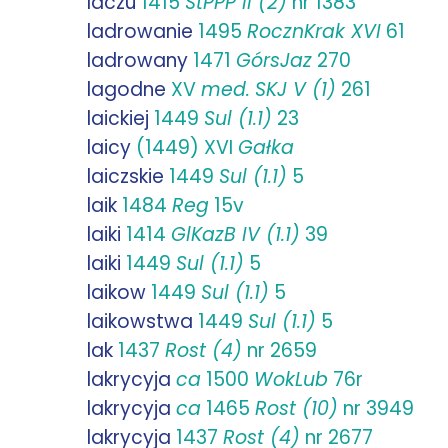
laczu
1415
StPPP II (2)
nr 1383
ladrowanie
1495
RocznKrak XVI
61
ladrowany
1471
GórsJaz
270
lagodne
XV
med.
SKJ V (1)
261
laickiej
1449
Sul (1.1)
23
laicy
(1449) XVI
Gałka
laiczskie
1449
Sul (1.1)
5
laik
1484
Reg
15v
laiki
1414
GlKazB IV (1.1)
39
laiki
1449
Sul (1.1)
5
laikow
1449
Sul (1.1)
5
laikowstwa
1449
Sul (1.1)
5
lak
1437
Rost (4)
nr 2659
lakrycyja
ca
1500
WokLub
76r
lakrycyja
ca
1465
Rost (10)
nr 3949
lakrycyja
1437
Rost (4)
nr 2677