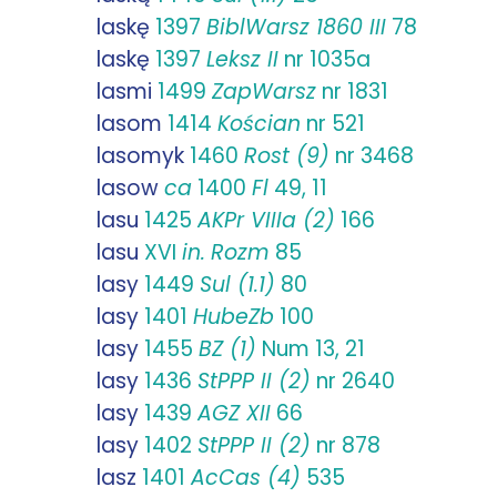
laskę
1397
BiblWarsz 1860 III
78
laskę
1397
Leksz II
nr 1035a
lasmi
1499
ZapWarsz
nr 1831
lasom
1414
Kościan
nr 521
lasomyk
1460
Rost (9)
nr 3468
lasow
ca
1400
Fl
49, 11
lasu
1425
AKPr VIIIa (2)
166
lasu
XVI
in.
Rozm
85
lasy
1449
Sul (1.1)
80
lasy
1401
HubeZb
100
lasy
1455
BZ (1)
Num 13, 21
lasy
1436
StPPP II (2)
nr 2640
lasy
1439
AGZ XII
66
lasy
1402
StPPP II (2)
nr 878
lasz
1401
AcCas (4)
535