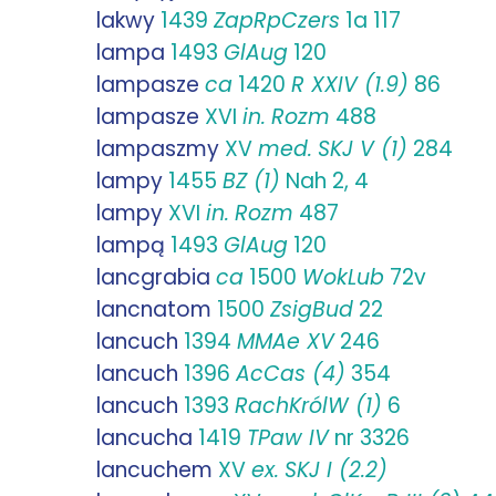
lakwy
1439
ZapRpCzers
1a 117
lampa
1493
GlAug
120
lampasze
ca
1420
R XXIV (1.9)
86
lampasze
XVI
in.
Rozm
488
lampaszmy
XV
med.
SKJ V (1)
284
lampy
1455
BZ (1)
Nah 2, 4
lampy
XVI
in.
Rozm
487
lampą
1493
GlAug
120
lancgrabia
ca
1500
WokLub
72v
lancnatom
1500
ZsigBud
22
lancuch
1394
MMAe XV
246
lancuch
1396
AcCas (4)
354
lancuch
1393
RachKrólW (1)
6
lancucha
1419
TPaw IV
nr 3326
lancuchem
XV
ex.
SKJ I (2.2)