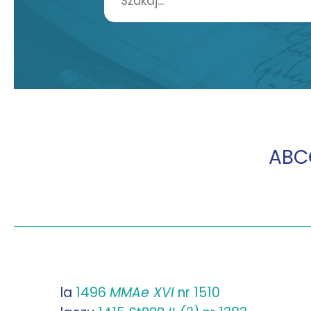
A
B
C
la
1496
MMAe XVI
nr 1510