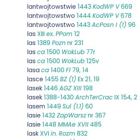
lantwojtowstwie
1443
KodWP V
669
lantwojtowstwo
1444
KodWP V
678
lantwojtowstwo
1443
AcPosn I (1)
96
las
XIII
ex.
PPom
12
las
1389
Pozn
nr 231
las
ca
1500
WokLub
77r
las
ca
1500
WokLub
125v
lasa
ca
1400
Fl
79, 14
lasce
1455
BZ (1)
Ex 21, 19
lasek
1446
AGZ XIII
198
lasek
1388-1430
ArchTerCrac
IX 154, 2
lasem
1449
Sul (1.1)
60
lasie
1432
ZapWarsz
nr 367
lasie
1448
MMAe XVII
485
lask
XVI
in.
Rozm
832