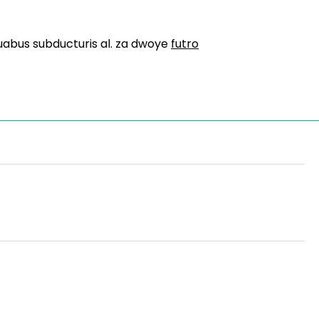
duabus subducturis al. za dwoye
futro