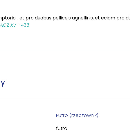
torio... et pro duabus pelliceis agnellinis, et eciam pro 
AGZ XV
- 438
ny
Futro (rzeczownik)
futro