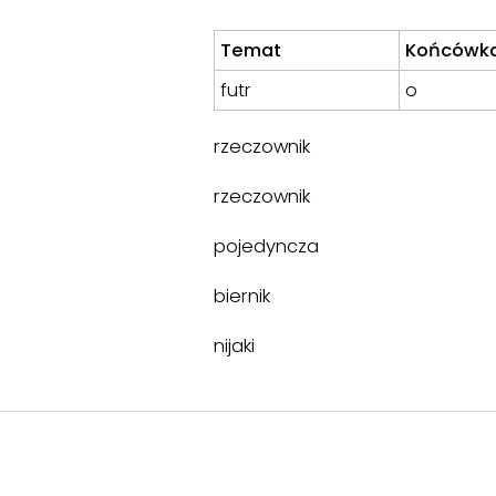
Temat
Końcówk
futr
o
rzeczownik
rzeczownik
pojedyncza
biernik
nijaki