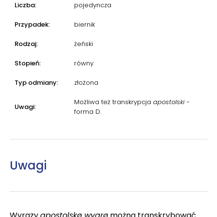
Liczba:
pojedyncza
Przypadek:
biernik
Rodzaj:
żeński
Stopień:
równy
Typ odmiany:
złożona
Możliwa też transkrypcja
apostolski
-
Uwagi:
forma D.
Uwagi
Wyrazy
apostolskø wyarø
można transkrybować