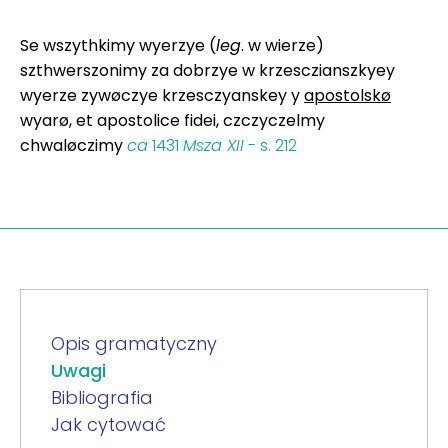
Se wszythkimy wyerzye (
leg
. w wierze)
szthwerszonimy za dobrzye w krzesczianszkyey
wyerze zywøczye krzesczyanskey y
apostolskø
wyarø, et apostolice fidei, czczyczelmy
chwaløczimy
ca
1431
Msza XII
- s. 212
Opis gramatyczny
Uwagi
Bibliografia
Jak cytować