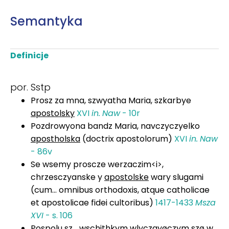
Semantyka
Definicje
por. Sstp
Prosz za mna, szwyatha Maria, szkarbye
apostolsky
XVI
in.
Naw
- 10r
Pozdrowyona bandz Maria, navczyczyelko
apostholska
(doctrix apostolorum)
XVI
in.
Naw
- 86v
Se wsemy proscze werzaczim<i>,
chrzesczyanske y
apostolske
wary slugami
(cum… omnibus orthodoxis, atque catholicae
et apostolicae fidei cultoribus)
1417-1433
Msza
XVI
- s. 106
Pospolu sz... wschithkym wlyczayøczym szø w