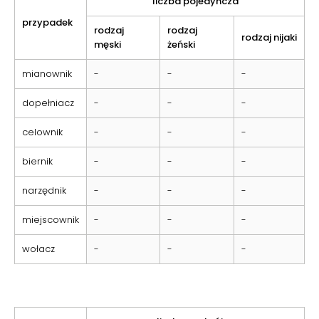
liczba pojedyncza
przypadek
rodzaj
rodzaj
rodzaj nijaki
męski
żeński
mianownik
-
-
-
dopełniacz
-
-
-
celownik
-
-
-
biernik
-
-
-
narzędnik
-
-
-
miejscownik
-
-
-
wołacz
-
-
-