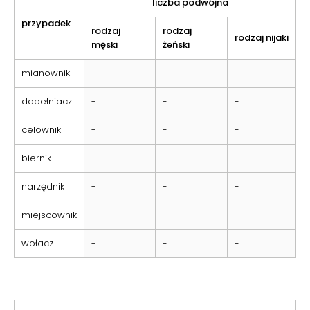
liczba podwójna
przypadek
rodzaj
rodzaj
rodzaj nijaki
męski
żeński
mianownik
-
-
-
dopełniacz
-
-
-
celownik
-
-
-
biernik
-
-
-
narzędnik
-
-
-
miejscownik
-
-
-
wołacz
-
-
-