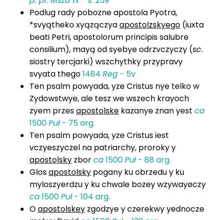
p. pr.
Msza IX
- s. 259
Podlug rady pobozne apostola Pyotra,
*svyątheko xyązączya
apostolzskyego
(iuxta
beati Petri, apostolorum principis salubre
consilium), mayą od syebye odrzvczyczy (
sc
.
siostry tercjarki) wszchythky przypravy
svyata thego
1484
Reg
- 5v
Ten psalm powyada, yze Cristus nye telko w
Zydowstwye, ale tesz we wszech krayoch
zyem przes
apostolske
kazanye znan yest
ca
1500
Puł
- 75 arg.
Ten psalm powyada, yze Cristus iest
vczyeszyczel na patriarchy, proroky y
apostolsky
zbor
ca
1500
Puł
- 88 arg.
Glos
apostolsky
pogany ku obrzedu y ku
myloszyerdzu y ku chwale bozey wzywayøczy
ca
1500
Puł
- 104 arg.
O
apostolskey
zgodzye y czerekwy yednocze