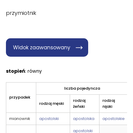
przymiotnik
Widok zaawansowany
stopień
: równy
liczba pojedyncza
przypadek
rodzaj
rodzaj
rodzaj męski
żeński
nijaki
mianownik
apostolski
apostolska
apostolskie
apostolski