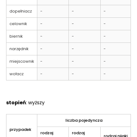
dopełniacz
-
-
-
celownik
-
-
-
biernik
-
-
-
narzędnik
-
-
-
miejscownik
-
-
-
wołacz
-
-
-
stopień
: wyższy
liczba pojedyncza
przypadek
rodzaj
rodzaj
rodzaj nijaki