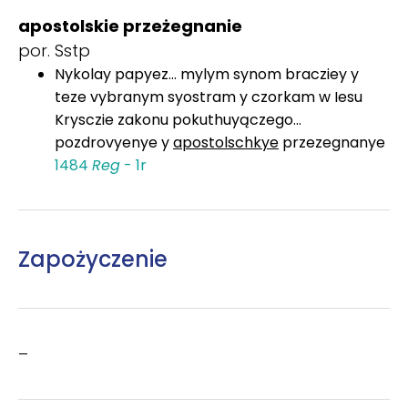
apostolskie przeżegnanie
por. Sstp
Nykolay papyez... mylym synom bracziey y
teze vybranym syostram y czorkam w Iesu
Krysczie zakonu pokuthuyączego...
pozdrovyenye y
apostolschkye
przezegnanye
1484
Reg
- 1r
Zapożyczenie
–