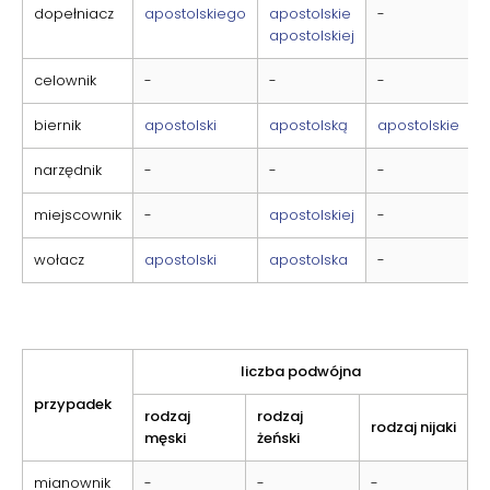
dopełniacz
apostolskiego
apostolskie
-
apostolskiej
celownik
-
-
-
biernik
apostolski
apostolską
apostolskie
narzędnik
-
-
-
miejscownik
-
apostolskiej
-
wołacz
apostolski
apostolska
-
liczba podwójna
przypadek
rodzaj
rodzaj
rodzaj nijaki
męski
żeński
mianownik
-
-
-