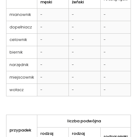
męski
żeński
mianownik
-
-
-
dopełniacz
-
-
-
celownik
-
-
-
biernik
-
-
-
narzędnik
-
-
-
miejscownik
-
-
-
wołacz
-
-
-
liczba podwójna
przypadek
rodzaj
rodzaj
rodzaj nijaki