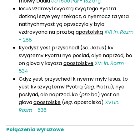
molwy Dauid
ca
1500
Puł
- 132 arg.
Iesus vzdrovyl svyokrą svyątego Pyotra...
dotknąl szye yey rzekącz, a nyemocz ta ysta
nathychmyast yą opvsczyla y byla
vzdrovyona na prozbą
apostolską
XVI
in.
Rozm
- 288
Kyedysz yest przyschedl (
sc
. Jezus) kv
svyątemv Pyotru nye poslad, alye naprzod, bo
on glova y kxyazą
apostolskye
XVI
in.
Rozm
-
534
Gdyz yest przyschedl k nyemv myly Iesus, to
yest kv szvyątemv Pyotrą (
leg
. Piotru), nye
poslyad, ale naprzod, ko (
pro
bo) yest on
glova
apostolske
(
leg
. apostolska)
XVI
in.
Rozm
- 536
Połączenia wyrazowe