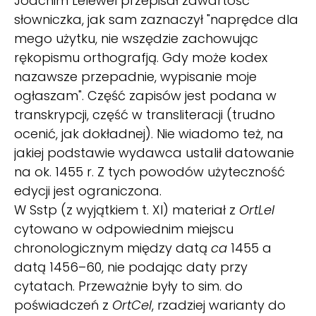
Joachim Lelewel przepisał zawartość
słowniczka, jak sam zaznaczył "naprędce dla
mego użytku, nie wszędzie zachowując
rękopismu orthografją. Gdy może kodex
nazawsze przepadnie, wypisanie moje
ogłaszam". Część zapisów jest podana w
transkrypcji, część w transliteracji (trudno
ocenić, jak dokładnej). Nie wiadomo też, na
jakiej podstawie wydawca ustalił datowanie
na ok. 1455 r. Z tych powodów użyteczność
edycji jest ograniczona.
W Sstp (z wyjątkiem t. XI) materiał z
OrtLel
cytowano w odpowiednim miejscu
chronologicznym między datą
ca
1455 a
datą 1456–60, nie podając daty przy
cytatach. Przeważnie były to sim. do
poświadczeń z
OrtCel
, rzadziej warianty do