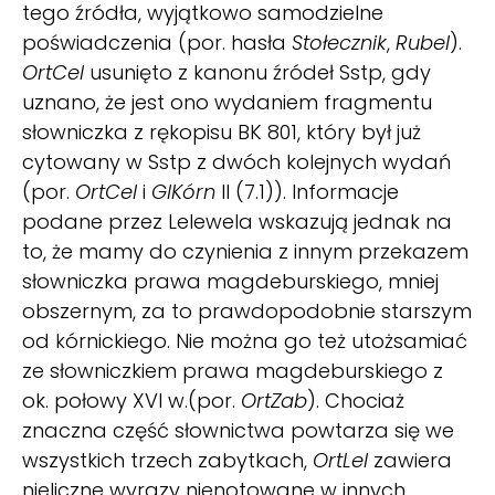
tego źródła, wyjątkowo samodzielne
poświadczenia (por. hasła
Stołecznik
,
Rubel
).
OrtCel
usunięto z kanonu źródeł Sstp, gdy
uznano, że jest ono wydaniem fragmentu
słowniczka z rękopisu BK 801, który był już
cytowany w Sstp z dwóch kolejnych wydań
(por.
OrtCel
i
GlKórn
II (7.1)). Informacje
podane przez Lelewela wskazują jednak na
to, że mamy do czynienia z innym przekazem
słowniczka prawa magdeburskiego, mniej
obszernym, za to prawdopodobnie starszym
od kórnickiego. Nie można go też utożsamiać
ze słowniczkiem prawa magdeburskiego z
ok. połowy XVI w.(por.
OrtZab
). Chociaż
znaczna część słownictwa powtarza się we
wszystkich trzech zabytkach,
OrtLel
zawiera
nieliczne wyrazy nienotowane w innych