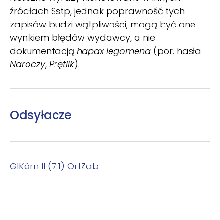
źródłach Sstp, jednak poprawność tych
zapisów budzi wątpliwości, mogą być one
wynikiem błędów wydawcy, a nie
dokumentacją
hapax legomena
(por. hasła
Naroczy
,
Prętlik
).
Odsyłacze
GlKórn II (7.1)
OrtZab