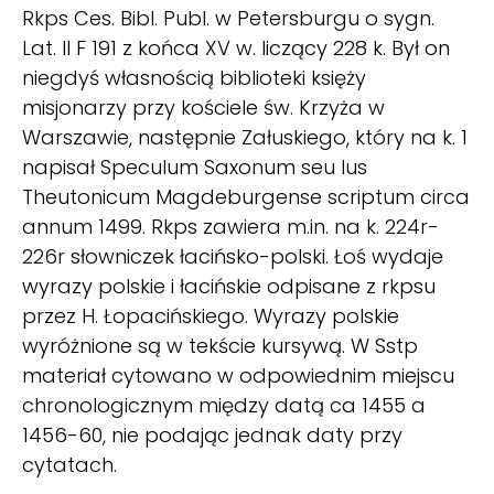
Rkps Ces. Bibl. Publ. w Petersburgu o sygn.
Lat. II F 191 z końca XV w. liczący 228 k. Był on
niegdyś własnością biblioteki księży
misjonarzy przy kościele św. Krzyża w
Warszawie, następnie Załuskiego, który na k. 1
napisał Speculum Saxonum seu Ius
Theutonicum Magdeburgense scriptum circa
annum 1499. Rkps zawiera m.in. na k. 224r-
226r słowniczek łacińsko-polski. Łoś wydaje
wyrazy polskie i łacińskie odpisane z rkpsu
przez H. Łopacińskiego. Wyrazy polskie
wyróżnione są w tekście kursywą. W Sstp
materiał cytowano w odpowiednim miejscu
chronologicznym między datą ca 1455 a
1456-60, nie podając jednak daty przy
cytatach.