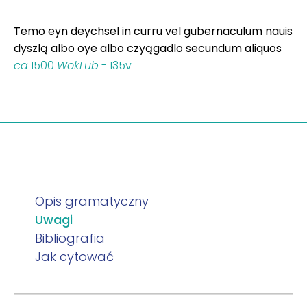
Temo eyn deychsel in curru vel gubernaculum nauis
dyszlą
albo
oye albo czyągadlo secundum aliquos
ca
1500
WokLub
- 135v
Opis gramatyczny
Uwagi
Bibliografia
Jak cytować