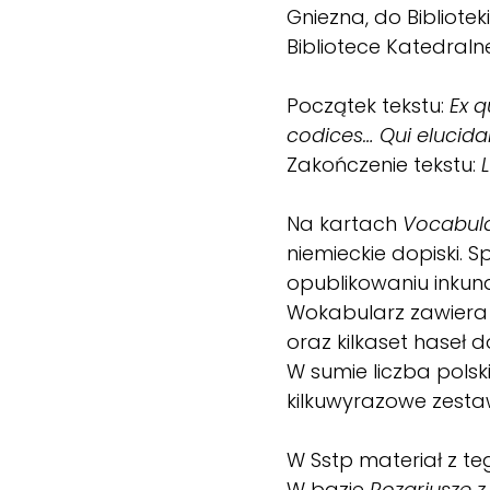
Gniezna, do Bibliot
Bibliotece Katedraln
Początek tekstu:
Ex q
codices… Qui elucid
Zakończenie tekstu:
Na kartach
Vocabula
niemieckie dopiski. 
opublikowaniu inkun
Wokabularz zawiera 
oraz kilkaset haseł d
W sumie liczba polsk
kilkuwyrazowe zesta
W Sstp materiał z t
W bazie
Rozariusze z