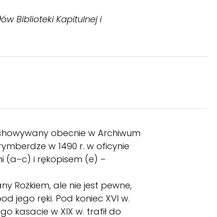
w Biblioteki Kapitulnej i
chowywany obecnie w Archiwum
ymberdze w 1490 r. w oficynie
 (a–c) i rękopisem (e) –
y Rożkiem, ale nie jest pewne,
od jego ręki. Pod koniec XVI w.
o kasacie w XIX w. trafił do