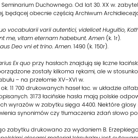
eki Seminarium Duchownego. Od lat 30. XX w. zabyt
ej, będącej obecnie częścią Archiwum Archidiecezj
uo vocabularii varii autentici, videlicet Huguitio, Ka
ant me, vitam eternam habebunt. Amen
(k. 1r).
Laus Deo vni et trino. Amen
. 1490 (k. 150r).
rius Ex quo
przy hasłach znajdują się liczne łacińsk
Sporządzone zostały kilkoma rękami, ale w stosunk
abułu – na przełomie XV–XVI w.
ok. 11 700 drukowanych haseł łac. w układzie alf
opisanych. 3173 łacińskie hasła mają polskie odpow
ich wyrazów w zabytku sięga 4400. Niektóre glosy
wienia synonimów czy tłumaczenia zdań słowo po 
ego zabytku drukowano za wydaniem B. Erzepkiego,
 polskimi glosami
materiał leksykalny jest cytowan