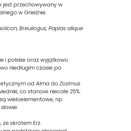
ek jest przechowywany w
alnego w Gnieźnie.
tholicon, Breuilogus, Papias alique
ie i polskie oraz wyjątkowo
owo niedługim czasie po
abetycznym od
Alma
do
Zozimus
iedniki, co stanowi niecałe 25%.
 są wieloelementowe, np.
słowie.
 ze skrótem Erz.
y na podstawie ekscerpcji