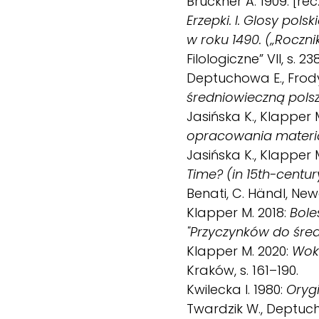
Brückner A. 1909: [rec
Erzepki. I. Glosy po
w roku 1490. („Roczni
Filologiczne” VII, s. 23
Deptuchowa E., Frod
średniowieczną pols
Jasińska K., Klapper M
opracowania materi
Jasińska K., Klapper M
Time? (in 15th-centu
Benati, C. Händl, New
Klapper M. 2018:
Bole
"Przyczynków do śred
Klapper M. 2020:
Woka
Kraków, s. 161–190.
Kwilecka I. 1980:
Oryg
Twardzik W., Deptuch