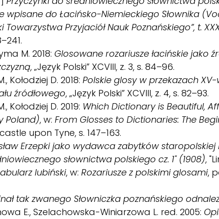
.]
Przyczynki do średniowiecznego słownictwa polski
lskie wpisane do Łacińsko-Niemieckiego Słownika (
ki Towarzystwa Przyjaciół Nauk Poznańskiego”, t. XXXI
8–241.
yma M. 2018:
Glosowane rozariusze łacińskie jako 
zczyzną
, „Język Polski” XCVIII, z. 3, s. 84–96.
., Kołodziej D. 2018:
Polskie glosy w przekazach XV-
ału źródłowego
, „Język Polski” XCVIII, z. 4, s. 82–93.
., Kołodziej D. 2019:
Which Dictionary is Beautiful, 
ry Poland)
, w:
From Glosses to Dictionaries: The Beg
castle upon Tyne, s. 147–163.
sław Erzepki jako wydawca zabytków staropolskiej l
niowiecznego słownictwa polskiego cz. 1" (1908)
, "
bularz lubiński
, w:
Rozariusze z polskimi glosami
, 
inał tak zwanego Słowniczka poznańskiego odnale
owa E., Szelachowska-Winiarzowa L. red. 2005:
Opi