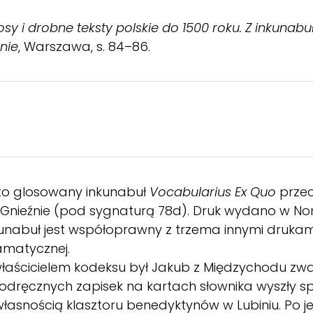
osy i drobne teksty polskie do 1500 roku. Z inkunabułó
nie
, Warszawa, s. 84–86.
 to glosowany inkunabuł
Vocabularius Ex Quo
prze
 Gnieźnie (pod sygnaturą 78d). Druk wydano w Nor
unabuł jest współoprawny z trzema innymi drukami
ramatycznej.
łaścicielem kodeksu był Jakub z Międzychodu zwan
h odręcznych zapisek na kartach słownika wyszły sp
własnością klasztoru benedyktynów w Lubiniu. Po jeg