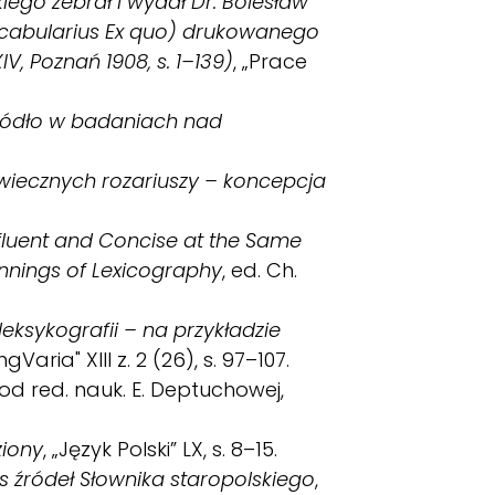
ego zebrał i wydał Dr. Bolesław
Vocabularius Ex quo) drukowanego
V, Poznań 1908, s. 1–139)
, „Prace
źródło w badaniach nad
wiecznych rozariuszy – koncepcja
Affluent and Concise at the Same
innings of Lexicography
, ed. Ch.
eksykografii – na przykładzie
LingVaria" XIII z. 2 (26), s. 97–107.
pod red. nauk. E. Deptuchowej,
ziony
, „Język Polski” LX, s. 8–15.
s źródeł Słownika staropolskiego
,