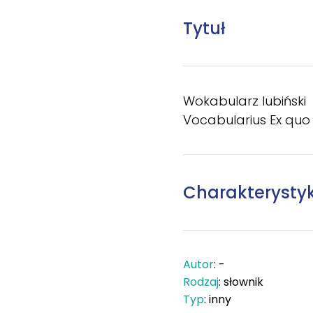
Tytuł
Wokabularz lubiński
Vocabularius Ex quo
Charakterysty
Autor
: -
Rodzaj
: słownik
Typ
: inny