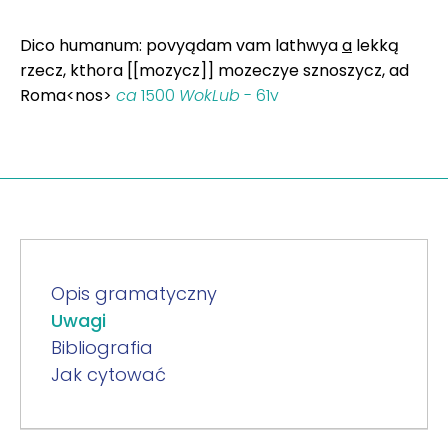
Dico humanum: povyądam vam lathwya
a
lekką
rzecz, kthora [[mozycz]] mozeczye sznoszycz, ad
Roma<nos>
ca
1500
WokLub
- 61v
Opis gramatyczny
Uwagi
Bibliografia
Jak cytować