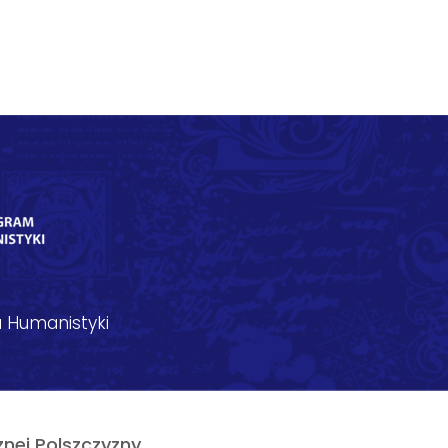
 Humanistyki
nej Polszczyzny