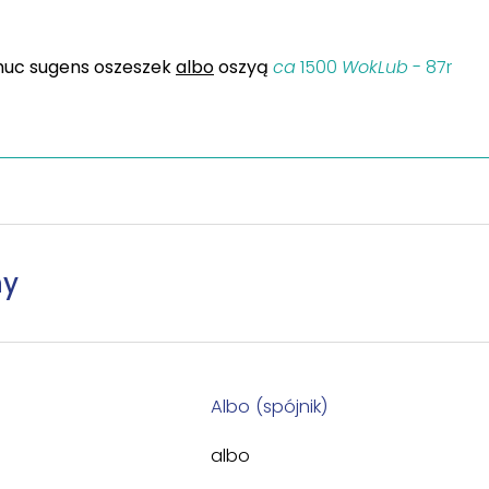
dhuc sugens oszeszek
albo
oszyą
ca
1500
WokLub
- 87r
ny
Albo (spójnik)
albo