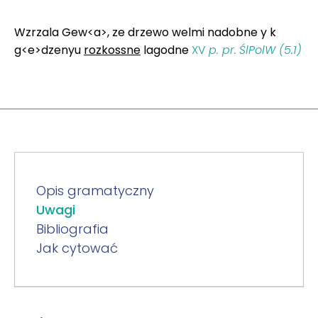
Wzrzala Gew<a>, ze drzewo welmi nadobne y k
g<e>dzenyu
rozkossne
lagodne
XV
p. pr.
ŚlPolW (5.1)
Opis gramatyczny
Uwagi
Bibliografia
Jak cytować