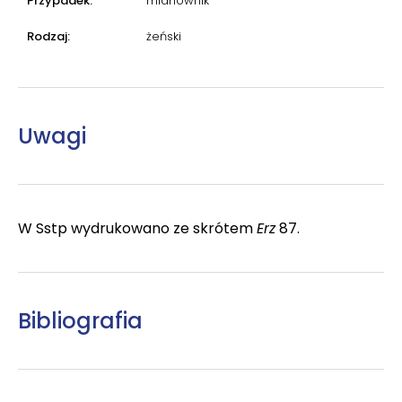
Przypadek:
mianownik
Rodzaj:
żeński
Uwagi
W Sstp wydrukowano ze skrótem
Erz
87.
Bibliografia