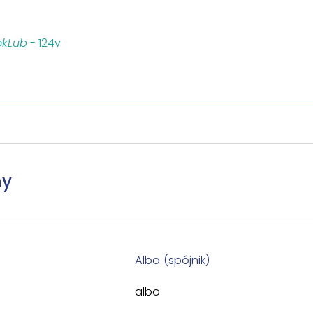
kLub
- 124v
ny
Albo (spójnik)
albo