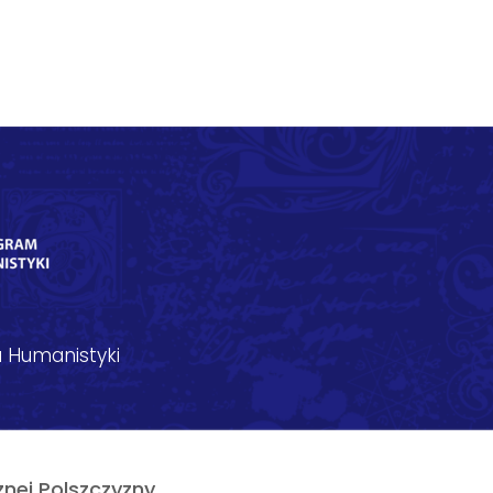
 Humanistyki
nej Polszczyzny