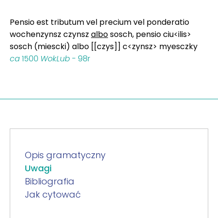
Pensio est tributum vel precium vel ponderatio
wochenzynsz czynsz
albo
sosch, pensio ciu<ilis>
sosch (miescki) albo [[czys]] c<zynsz> myesczky
ca
1500
WokLub
- 98r
Opis gramatyczny
Uwagi
Bibliografia
Jak cytować