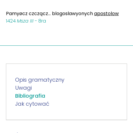
Pamyøcz czczącz… blogoslawyonych
apostolow
1424
Msza III
- 8ra
Opis gramatyczny
Uwagi
Bibliografia
Jak cytować