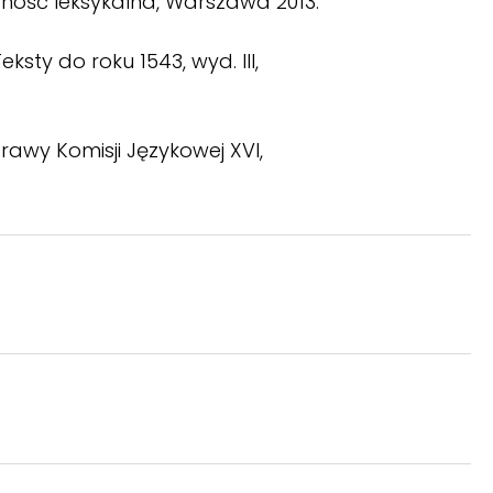
wność leksykalna, Warszawa 2013.
ty do roku 1543, wyd. III,
prawy Komisji Językowej XVI,