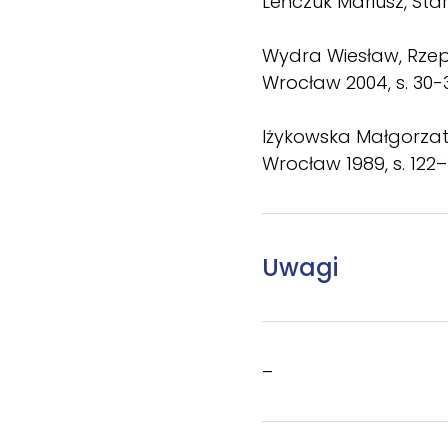
Leńczuk Mariusz, Sta
Wydra Wiesław, Rzepk
Wrocław 2004, s. 30-
Iżykowska Małgorzata,
Wrocław 1989, s. 122–1
Uwagi
–