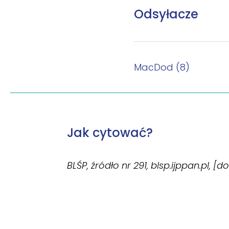
Odsyłacze
MacDod (8)
Jak cytować?
BLŚP, źródło nr 291, blsp.ijppan.pl, [