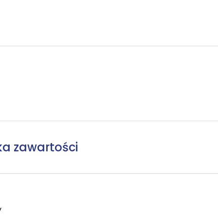
ka zawartości
y