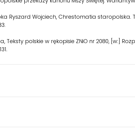
ropolskie przekazy kanonu Mszy Świętej. Warianty
a Ryszard Wojciech, Chrestomatia staropolska. Teks
33.
 Teksty polskie w rękopisie ZNiO nr 2080, [w:] Roz
31.