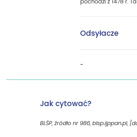
pochodzi z 1478 r. 
Odsyłacze
–
Jak cytować?
BLŚP, źródło nr 986, blsp.ijppan.pl, [