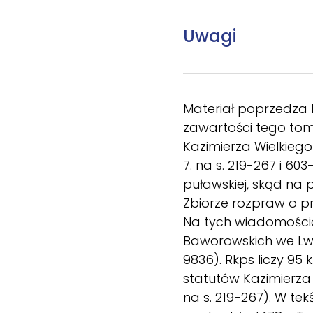
Uwagi
Materiał poprzedza k
zawartości tego tomu
Kazimierza Wielkiego 
7. na s. 219-267 i 60
puławskiej, skąd na 
Zbiorze rozpraw o pr
Na tych wiadomościac
Baworowskich we Lwo
9836). Rkps liczy 95 
statutów Kazimierza 
na s. 219-267). W te