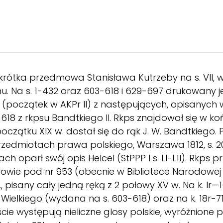
rótka przedmowa Stanisława Kutrzeby na s. VII, w
. Na s. 1-432 oraz 603-618 i 629-697 drukowany j
(początek w AKPr II) z następujących, opisanych w 
3-618 z rkpsu Bandtkiego II. Rkps znajdował się w koń
początku XIX w. dostał się do rąk J. W. Bandtkieg
zedmiotach prawa polskiego, Warszawa 1812, s. 200, 
h oparł swój opis Helcel (StPPP I s. LI-L1I). Rkps
wie pod nr 953 (obecnie w Bibliotece Narodowej
k., pisany cały jedną ręką z 2 połowy XV w. Na k. l
Wielkiego (wydana na s. 603-618) oraz na k. 18r-7
kście występują nieliczne glosy polskie, wyróżnion