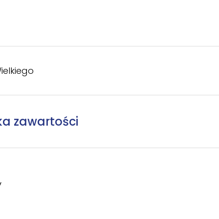
ielkiego
ka zawartości
y