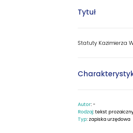
Tytuł
Statuty Kazimierza W
Charakterysty
Autor
: -
Rodzaj
: tekst prozaiczn
Typ
: zapiska urzędowa