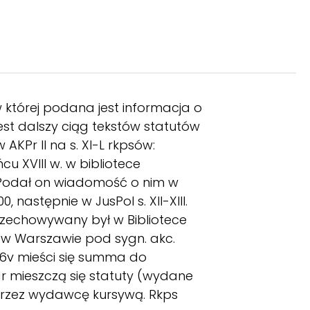
 której podana jest informacja o
est dalszy ciąg tekstów statutów
AKPr II na s. XI-L rkpsów:
cu XVIII w. w bibliotece
o. Podał on wiadomość o nim w
następnie w JusPol s. XII-XIII.
 przechowywany był w Bibliotece
 w Warszawie pod sygn. akc.
r—16v mieści się summa do
1r mieszczą się statuty (wydane
e przez wydawcę kursywą. Rkps