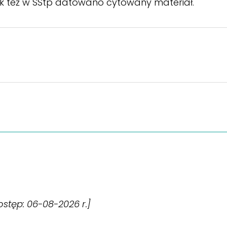
Tak też w SStp datowano cytowany materiał.
dostęp: 06-08-2026 r.]