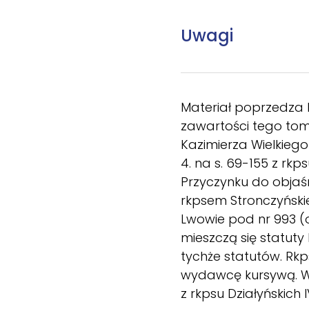
Uwagi
Materiał poprzedza k
zawartości tego tomu
Kazimierza Wielkiego 
4. na s. 69-155 z rk
Przyczynku do objaśni
rkpsem Stronczyński
Lwowie pod nr 993 (o
mieszczą się statuty
tychże statutów. Rkps
wydawcę kursywą. W 
z rkpsu Działyńskich 