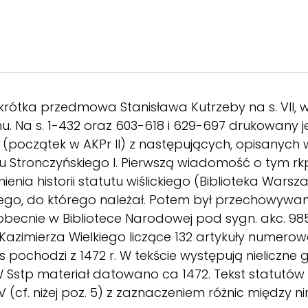
rótka przedmowa Stanisława Kutrzeby na s. VII, w
. Na s. 1-432 oraz 603-618 i 629-697 drukowany j
(początek w AKPr II) z następujących, opisanych w A
psu Stronczyńskiego I. Pierwszą wiadomość o tym rk
enia historii statutu wiślickiego (Biblioteka Warszaw
ego, do którego należał. Potem był przechowywan
becnie w Bibliotece Narodowej pod sygn. akc. 9858).
 Kazimierza Wielkiego liczące 132 artykuły numer
 pochodzi z 1472 r. W tekście występują nieliczne 
Sstp materiał datowano ca 1472. Tekst statutów 
IV (cf. niżej poz. 5) z zaznaczeniem różnic między ni