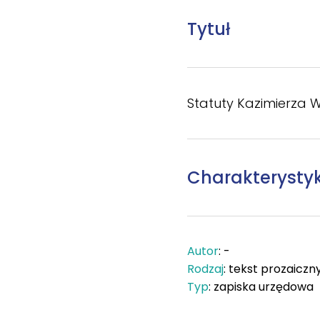
Tytuł
Statuty Kazimierza W
Charakterysty
Autor
: -
Rodzaj
: tekst prozaiczn
Typ
: zapiska urzędowa