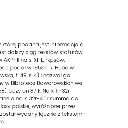
 której podana jest informacja o
est dalszy ciąg tekstów statutów
KPr II na s. XI-L, rkpsów:
psie podał w 1853 r. R. Hube w
ska, t. 49, s. 4) i nazwał go
y w Bibliotece Baworowskich we
 Liczy on 87 k. Na k. lr-32r
owane a na k. 32r-46r summa do
glosy polskie, wyróżnione przez
został wydany łącznie z tekstem
mi.