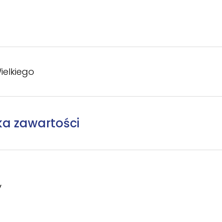
ielkiego
ka zawartości
y