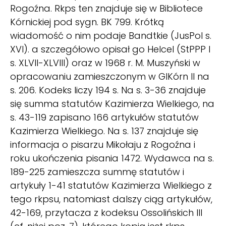
Rogoźna. Rkps ten znajduje się w Bibliotece
Kórnickiej pod sygn. BK 799. Krótką
wiadomość o nim podaje Bandtkie (JusPol s.
XVI). a szczegółowo opisał go Helcel (StPPP I
s. XLVII-XLVIII) oraz w 1968 r. M. Muszyński w
opracowaniu zamieszczonym w GIKórn II na
s. 206. Kodeks liczy 194 s. Na s. 3-36 znajduje
się summa statutów Kazimierza Wielkiego, na
s. 43-119 zapisano 166 artykułów statutów
Kazimierza Wielkiego. Na s. 137 znajduje się
informacja o pisarzu Mikołaju z Rogoźna i
roku ukończenia pisania 1472. Wydawca na s.
189-225 zamieszcza summę statutów i
artykuły 1-41 statutów Kazimierza Wielkiego z
tego rkpsu, natomiast dalszy ciąg artykułów,
42-169, przytacza z kodeksu Ossolińskich III