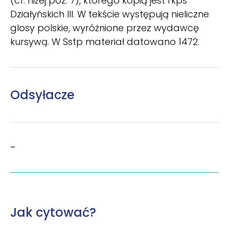
(cf. niżej poz. 7), którego kopią jest rkps
Działyńskich III. W tekście występują nieliczne
glosy polskie, wyróżnione przez wydawcę
kursywą. W Sstp materiał datowano 1472.
Odsyłacze
–
Jak cytować?