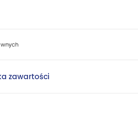
awnych
ka zawartości