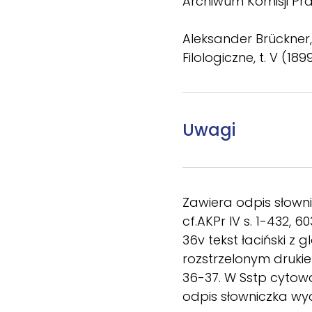
Archiwum Komisji Praw
Aleksander Brückner, 
Filologiczne, t. V (1899
Uwagi
Zawiera odpis słown
cf.AKPr IV s. 1-432, 
36v tekst łaciński z 
rozstrzelonym drukie
36-37. W Sstp cytowan
odpis słowniczka wyd