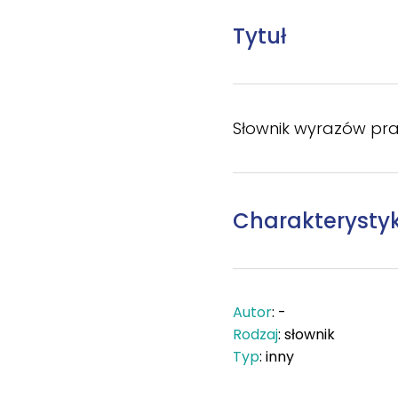
Tytuł
Słownik wyrazów pr
Charakterysty
Autor
: -
Rodzaj
: słownik
Typ
: inny