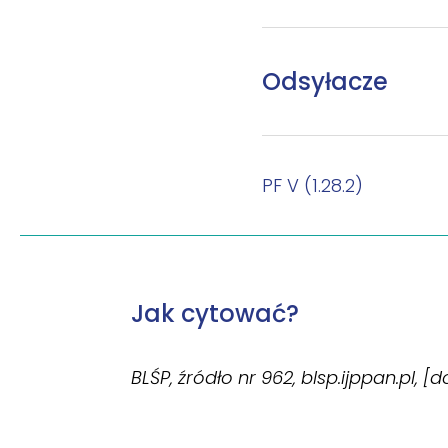
Odsyłacze
PF V (1.28.2)
Jak cytować?
BLŚP, źródło nr 962, blsp.ijppan.pl, [