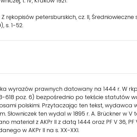
niczej, t. IV, Kraków 1921.
Z rękopisów petersburskich, cz. II, Średniowieczne
), s. 1-52.
ika wyrazów prawnych datowany na 1444 r. W rkpsi
603-618 poz. 6) bezpośrednio po tekście statutów w
glosami polskimi. Przytaczając ten tekst, wydawca 
m. Słowniczek ten wydal w 1895 r. A. Brückner w V t
o materiał z AKPr II z datą 1444 oraz PF V 36, PF 
anego w AKPr II na s. XX-XXI.