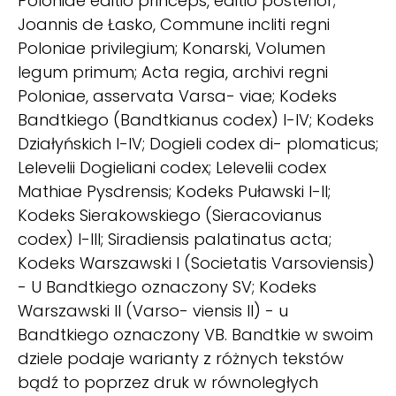
Poloniae editio princeps, editio posterior;
Joannis de Łasko, Commune incliti regni
Poloniae privilegium; Konarski, Volumen
legum primum; Acta regia, archivi regni
Poloniae, asservata Varsa- viae; Kodeks
Bandtkiego (Bandtkianus codex) I-IV; Kodeks
Działyńskich I-IV; Dogieli codex di- plomaticus;
Lelevelii Dogieliani codex; Lelevelii codex
Mathiae Pysdrensis; Kodeks Puławski I-II;
Kodeks Sierakowskiego (Sieracovianus
codex) I-III; Siradiensis palatinatus acta;
Kodeks Warszawski I (Societatis Varsoviensis)
- U Bandtkiego oznaczony SV; Kodeks
Warszawski II (Varso- viensis II) - u
Bandtkiego oznaczony VB. Bandtkie w swoim
dziele podaje warianty z różnych tekstów
bądź to poprzez druk w równoległych