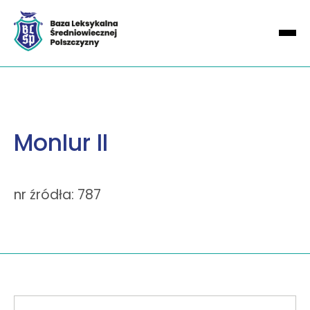
MonIur II
nr źródła: 787