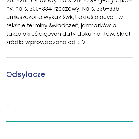
265-285 osobowy, na s. 286-299 geograficz­
ny, na s. 300-334 rzeczowy. Na s. 335-336
umieszczono wykaz świąt określających w
tekście terminy świadczeń, jarmarków a
także określających daty dokumentów. Skrót
źródła wprowadzono od t. V.
Odsyłacze
–