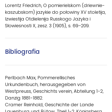
Lorentz Friedrich, O pomierielskom (driewnie-
kaszubskom) jazykie do połowiny XV stoletija,
Izwiestija Otdielenija Russkogo Jazyka i
Słowiesnosti X, zesz. 3 (1905), s. 69–209.
Bibliografia
Perlbach Max, Pommerellisches
Urkundenbuch, herausgegeben von
Westpreuss, Geschichts­ verein, Abteilung 1-2,
Danzig 1881-1882.
Cramer Reinhold, Geschichte der Lande
Lauenburg und Bütow, Theil 1-2, Königsberg