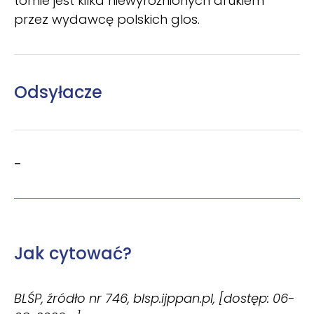
tomie jest kilka niewy­różnionych drukiem
przez wydawcę polskich glos.
Odsyłacze
–
Jak cytować?
BLŚP, źródło nr 746, blsp.ijppan.pl, [dostęp: 06-