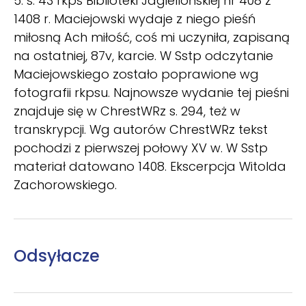
5. s. 43 rkps Biblioteki Jagiellońskiej nr 408 z
1408 r. Maciejowski wydaje z niego pieśń
miłosną Ach miłość, coś mi uczyniła, zapisaną
na ostatniej, 87v, karcie. W Sstp odczytanie
Maciejowskiego zostało poprawione wg
fotografii rkpsu. Najnowsze wydanie tej pieśni
znajduje się w ChrestWRz s. 294, też w
transkrypcji. Wg autorów ChrestWRz tekst
pochodzi z pierwszej połowy XV w. W Sstp
materiał datowano 1408. Ekscerpcja Witolda
Zachorowskiego.
Odsyłacze