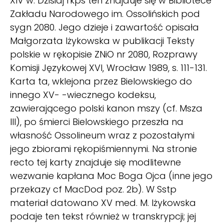
XIV w. Dzisiaj rkps ten znajduje się w Bibliotece
Zakładu Narodowego im. Ossolińskich pod
sygn 2080. Jego dzieje i zawartość opisała
Małgorzata Iżykowska w publikacji Teksty
polskie w rękopisie ZNiO nr 2080, Rozprawy
Komisji Językowej XVI, Wrocław 1989, s. 111-131.
Karta ta, wklejona przez Bielowskiego do
innego XV- -wiecznego kodeksu,
zawierającego polski kanon mszy (cf. Msza
III), po śmierci Bielowskiego przeszła na
własność Ossolineum wraz z pozostałymi
jego zbiorami rękopiśmiennymi. Na stronie
recto tej karty znajduje się modlitewne
wezwanie kapłana Moc Boga Ojca (inne jego
przekazy cf MacDod poz. 2b). W Sstp
materiał datowano XV med. M. Iżykowska
podaje ten tekst również w transkrypcji; jej