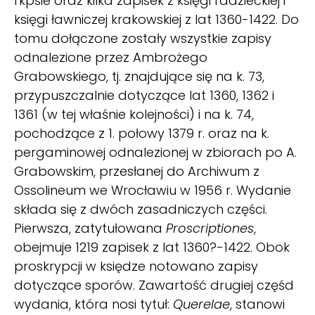
rkpsie oraz kilka zapisek z księgi radzieckiej i
księgi ławniczej krakowskiej z lat 1360-1422. Do
tomu dołączone zostały wszystkie zapisy
odnalezione przez Ambrożego
Grabowskiego, tj. znajdujące się na k. 73,
przypuszczalnie dotyczące lat 1360, 1362 i
1361 (w tej właśnie kolejności) i na k. 74,
pochodzące z 1. połowy 1379 r. oraz na k.
pergaminowej odnalezionej w zbiorach po A.
Grabowskim, przesłanej do Archiwum z
Ossolineum we Wrocławiu w 1956 r. Wydanie
składa się z dwóch zasadniczych części.
Pierwsza, zatytułowana
Proscriptiones
,
obejmuje 1219 zapisek z lat 1360?-1422. Obok
proskrypcji w księdze notowano zapisy
dotyczące sporów. Zawartość drugiej częśd
wydania, która nosi tytuł:
Querelae
, stanowi