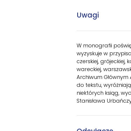
Uwagi
W monografii poświęc
wyzyskuje w przypisa
czerskiej, grójeckiej, 
wareckiej, warszawski
Archiwum Głównym A
do tekstu, wyróżniaj
niektórych ksiąg, w
Stanisława Urbańczy