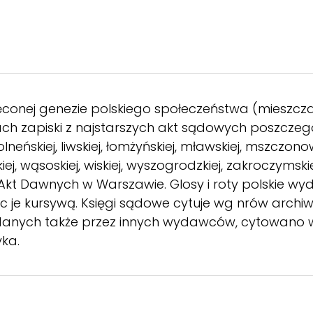
onej genezie polskiego społeczeństwa (mieszczan,
ch zapiski z najstarszych akt sądowych poszczególn
kolneńskiej, liwskiej, łomżyńskiej, mławskiej, mszczonows
ej, wąsoskiej, wiskiej, wyszogrodzkiej, zakroczymsk
kt Dawnych w Warszawie. Glosy i roty polskie w
ąc je kursywą. Księgi sądowe cytuje wg nrów archi
ydanych także przez innych wydawców, cytowano w
ka.