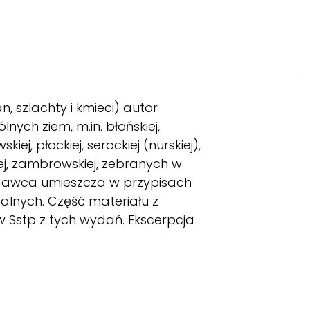
 szlachty i kmieci) autor
ych ziem, m.in. błońskiej,
kiej, płockiej, serockiej (nurskiej),
iej, zambrowskiej, zebranych w
ydawca umieszcza w przypisach
walnych. Część materiału z
 Sstp z tych wydań. Ekscerpcja