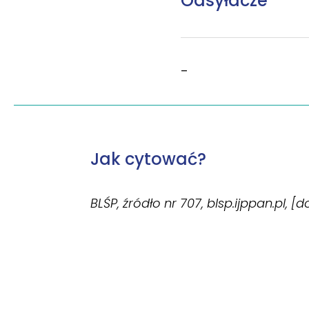
Odsyłacze
–
Jak cytować?
BLŚP, źródło nr 707, blsp.ijppan.pl, [