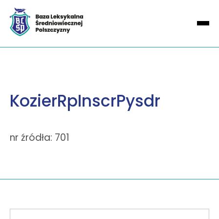
KozierRpInscrPysdr
nr źródła: 701