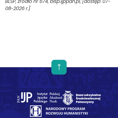
BLŚP, źródło nr 674, blsp.ijppan.pl, [dostęp: 07-
08-2026 r.]