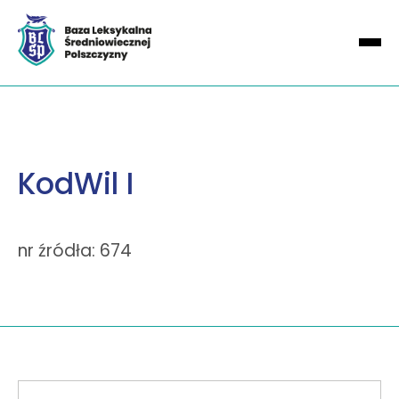
KodWil I
nr źródła: 674