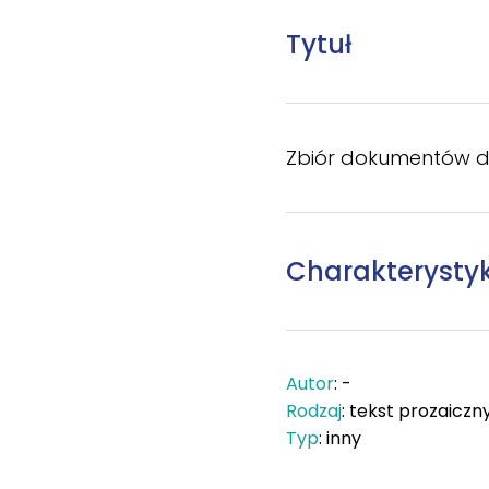
Tytuł
Zbiór dokumentów d
Charakterysty
Autor
: -
Rodzaj
: tekst prozaiczn
Typ
: inny