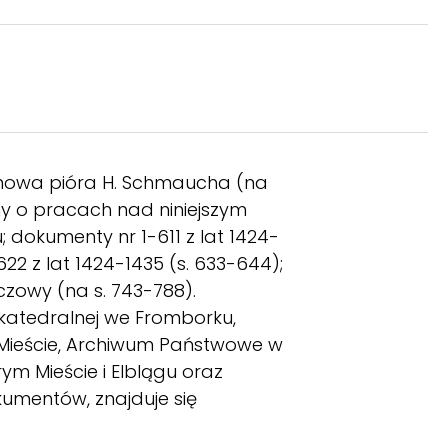
dmowa pióra H. Schmaucha (na
my o pracach nad niniejszym
okumenty nr 1-611 z lat 1424-
22 z lat 1424-1435 (s. 633-644);
czowy (na s. 743-788).
katedralnej we Fromborku,
Mieście, Archiwum Państwowe w
m Mieście i Elblągu oraz
kumentów, znajduje się