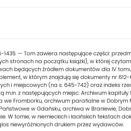
4-1435. — Tom zawiera następujące części: prze
ch stronach na początku książki), w której czyta
ach będących źródłem dokumentów dla IV tomu; d
suplement, w którym znajdują się dokumenty nr 612-6
ch i miejscowych (na s. 645-742) oraz indeks rze
m.in. z następujących miejsc: Archiwum kapituły 
a we Fromborku, archiwum parafialne w Dobrym 
Państwowe w Gdańsku, archiwa w Braniewie, Dobry
. W tomie, w niemieckich i łacińskich tekstach do
h glos niewyróżnionych drukiem przez wydawców.