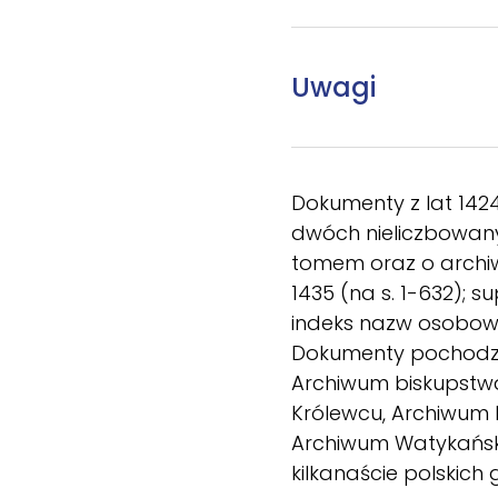
Uwagi
Dokumenty z lat 142
dwóch nieliczbowany
tomem oraz o archiw
1435 (na s. 1-632); 
indeks nazw osobowy
Dokumenty pochodzą 
Archiwum biskupstw
Królewcu, Archiwum 
Archiwum Watykańskie
kilkanaście polskic