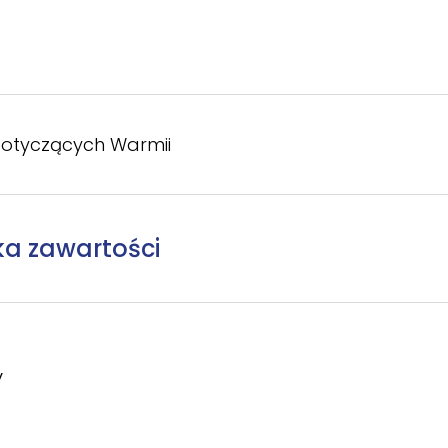
otyczących Warmii
ka zawartości
y