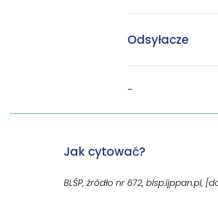
Odsyłacze
–
Jak cytować?
BLŚP, źródło nr 672, blsp.ijppan.pl, [