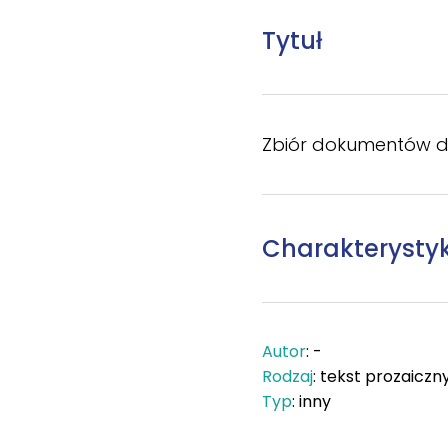
Tytuł
Zbiór dokumentów d
Charakterysty
Autor
: -
Rodzaj
: tekst prozaiczn
Typ
: inny