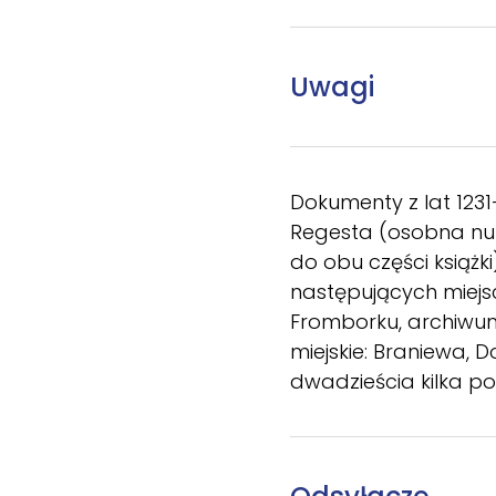
Uwagi
Dokumenty z lat 1231
Regesta (osobna num
do obu części książk
następujących miejs
Fromborku, archiwum
miejskie: Braniewa, 
dwadzieścia kilka po