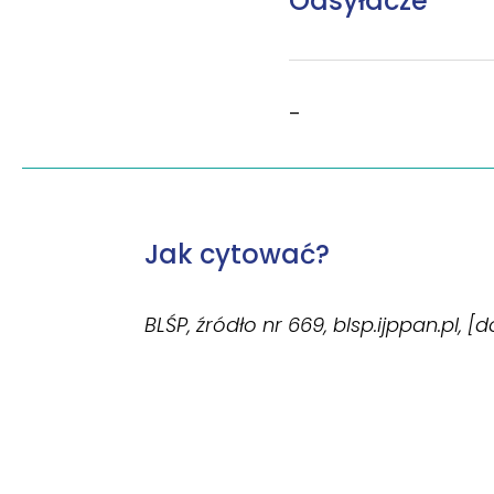
Odsyłacze
–
Jak cytować?
BLŚP, źródło nr 669, blsp.ijppan.pl, [