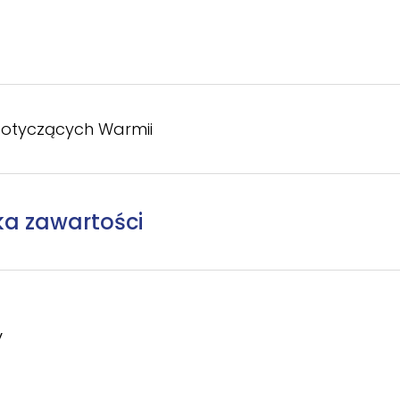
otyczących Warmii
ka zawartości
y