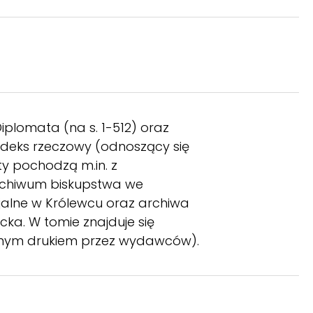
Diplomata (na s. 1-512) oraz
indeks rzeczowy (odnoszący się
ty pochodzą m.in. z
Archiwum biskupstwa we
jalne w Królewcu oraz archiwa
cka. W tomie znajduje się
zelonym drukiem przez wydawców).