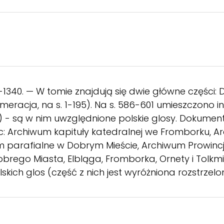
-1340. — W tomie znajdują się dwie główne części: 
eracja, na s. 1-195). Na s. 586-601 umieszczono 
i) - są w nim uwzględnione polskie glosy. Dokumen
c: Archiwum kapituły katedralnej we Fromborku, 
 parafialne w Dobrym Mieście, Archiwum Prowinc
Dobrego Miasta, Elbląga, Fromborka, Ornety i Tolkmi
lskich glos (część z nich jest wyróżniona rozstr