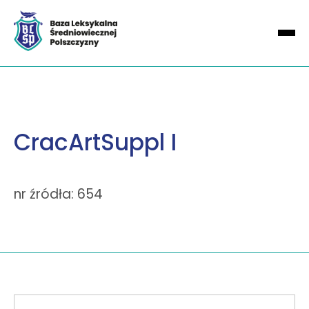
CracArtSuppl I
nr źródła: 654