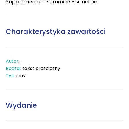
Supplementum summae Pisanellae
Charakterystyka zawartości
Autor
: -
Rodzaj
: tekst prozaiczny
Typ
: inny
Wydanie